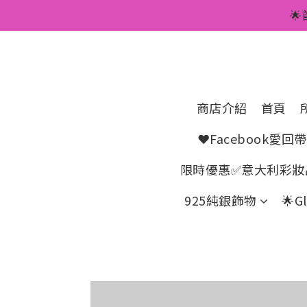
💥正價服裝滿減優

🌟手機A
💥正價服裝滿減優
商店介紹
首頁
❤Facebook愛
限時優惠✅意大利彩妝品
925純銀飾物
🌟