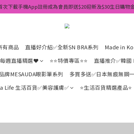
惠💥 ✅一件起包順豐 ✅第二件起減$20 ✅第三件減$40   
首次下載手機App註冊成為會員即送$20迎新及$30生日購物金 
pp消費儲積分當購物金用🌟消費1元有1分 🌟累積滿100分可當
惠💥 ✅一件起包順豐 ✅第二件起減$20 ✅第三件減$40   
所有商品
直播好介紹✅全新SN BRA系列
Made in
回帶每週直播精選❤
⭐⭐特價專區⭐⭐
直播推介✅韓國 I
牌MESAUDA眼影筆系列
多買多送✅️日本無痕無鋼一圈J
Gla Life 生活百貨✅美容護膚✅
⭐生活百貨精選產品⭐