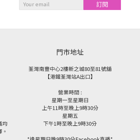
訂閱
門市地址
荃灣南豐中心2樓新之城80至81號舖
【港鐵荃灣站A出口】
營業時間 :
星期一至星期日
上午11時至晚上9時30分
星期五
議均
下午1時至晚上9時30分
釋。
*逢星期日晚9時30分Facebook直播*