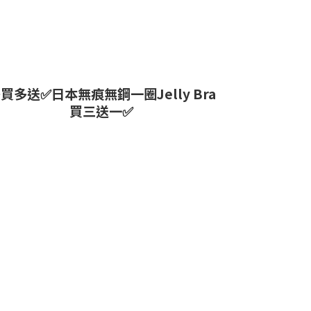
買多送✅️日本無痕無鋼一圈Jelly Bra
買三送一✅️