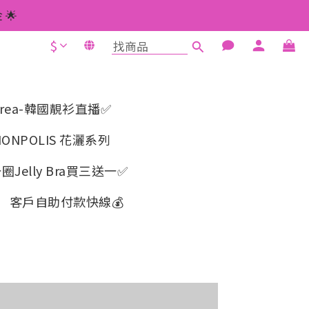
 如此類推⬆不設上限
🌟
$
1元使用🌟
 如此類推⬆不設上限
 Korea-韓國靚衫直播✅
ONPOLIS 花灑系列
elly Bra買三送一✅️
客戶自助付款快線💰