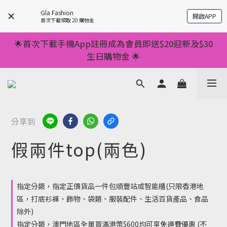
💥正價服裝滿減優惠💥 ✅一件起包順豐 ✅第二件起減
Gla Fashion
開啟APP
$20 ✅第三件減$40    如此類推⬆不設上限
首次下載領取 20 購物金
💥正價服裝滿減優惠💥 ✅一件起包順豐 ✅第二件起減
🌟首次下載手機App註冊成為會員即送$20迎新及$30
$20 ✅第三件減$40    如此類推⬆不設上限
生日購物金 🌟
🌟手機App消費儲積分當購物金用🌟消費1元有1分 🌟
累積滿100分可當1元使用🌟
💥正價服裝滿減優惠💥 ✅一件起包順豐 ✅第二件起減
分享到
$20 ✅第三件減$40    如此類推⬆不設上限
假兩件top(兩色)
指定分類，指定正價貨品一件包順豐站或智能櫃(只限香港地
區，打底衫褲、飾物、袋類、服裝配件、生活百貨產品、食品
除外)
指定分類，澳門地區全單買滿港幣$600均可享免運費優惠 (不