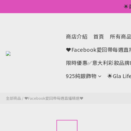
💥正價服裝滿減優

🌟手機A
💥正價服裝滿減優
商店介紹
首頁
所有商
❤Facebook愛回帶每週
限時優惠✅意大利彩妝品牌M
925純銀飾物
🌟Gla 
全部商品
/
❤Facebook愛回帶每週直播精選❤