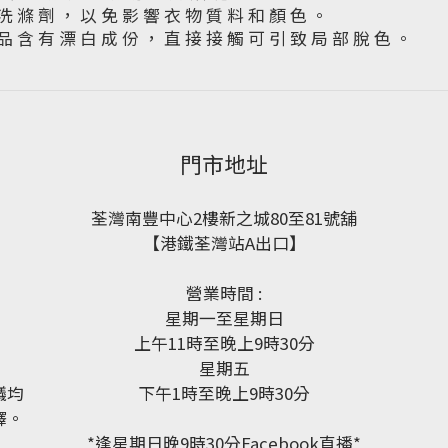
洗 滌 劑 ， 以 免 影 響 衣 物 質 料 和 顏 色 。
品 含 有 漂 白 成 份 ， 直 接 接 觸 可 引 致 局 部 脫 色 。
門市地址
荃灣南豐中心2樓新之城80至81號舖
【港鐵荃灣站A出口】
營業時間 :
星期一至星期日
上午11時至晚上9時30分
星期五
議均
下午1時至晚上9時30分
釋。
*逢星期日晚9時30分Facebook直播*