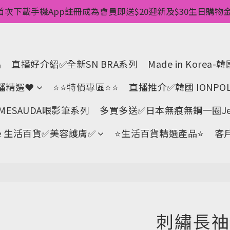
惠💥 ✅一件起包順豐 ✅第二件起減$20 ✅第三件減$40   
首次下載手機App註冊成為會員即送$20迎新及$30生日購物金 
pp消費儲積分當購物金用🌟消費1元有1分 🌟累積滿100分可當
惠💥 ✅一件起包順豐 ✅第二件起減$20 ✅第三件減$40   
品
直播好介紹✅全新SN BRA系列
Made in Kore
直播精選❤
⭐⭐特價專區⭐⭐
直播推介✅韓國 IONPOL
ESAUDA眼影筆系列
多買多送✅️日本無痕無鋼一圈Jell
Life 生活百貨✅美容護膚✅
⭐生活百貨精選產品⭐
客
刺繡長䄂T