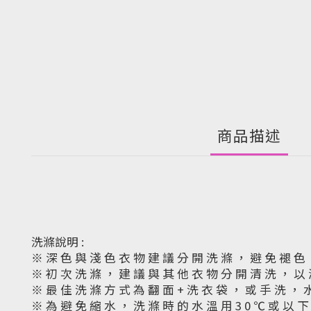
商品描述
洗滌說明 :
※ 深 色 與 淺 色 衣 物 建 議 分 開 洗 滌 ， 避 免 褪 色
※ 初 次 洗 滌 ， 建 議 與 其 他 衣 物 分 開 清 洗 ， 以
※ 最 佳 洗 滌 方 式 為 翻 面 + 洗 衣 袋 ， 或 手 洗 ， 
※ 為 避 免 縮 水 ， 洗 滌 時 的 水 溫 用 3 0 ℃ 或 以 