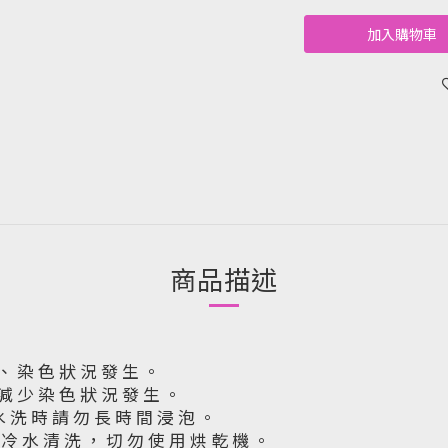
加入購物車
商品描述
 、 染 色 狀 況 發 生 。
 減 少 染 色 狀 況 發 生 。
水 洗 時 請 勿 長 時 間 浸 泡 。
下 冷 水 清 洗 ， 切 勿 使 用 烘 乾 機 。