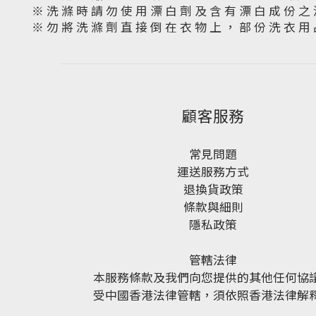
※ 洗 滌 時 請 勿 使 用 漂 白 劑 及 含 有 漂 白 成 份 之 
※ 勿 將 洗 滌 劑 直 接 倒 在 衣 物 上 ， 部 份 洗 衣 用 
顧客服務
常見問題
運送服務方式
退換貨政策
條款與細則
隱私政策
管轄法律
本服務條款及我們向您提供的其他任何協
受中國香港法律管轄，須依照香港法律解