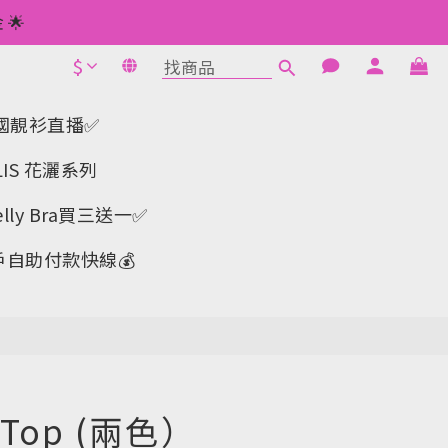
 如此類推⬆不設上限
🌟
$
1元使用🌟
立即購買
 如此類推⬆不設上限
a-韓國靚衫直播✅
IS 花灑系列
y Bra買三送一✅️
戶自助付款快線💰
op (兩色）