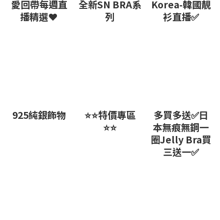
愛回帶每週直
全新SN BRA系
Korea-韓國靚
播精選❤
列
衫直播✅
925純銀飾物
⭐⭐特價專區
多買多送✅️日
⭐⭐
本無痕無鋼一
圈Jelly Bra買
三送一✅️