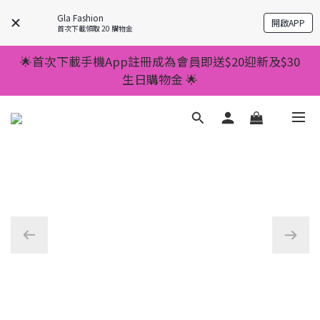
💥正價服裝滿減優惠💥 ✅一件起包順豐 ✅第二件起減
Gla Fashion
開啟APP
$20 ✅第三件減$40    如此類推⬆不設上限
首次下載領取 20 購物金
💥正價服裝滿減優惠💥 ✅一件起包順豐 ✅第二件起減
🌟首次下載手機App註冊成為會員即送$20迎新及$30
$20 ✅第三件減$40    如此類推⬆不設上限
生日購物金 🌟
🌟手機App消費儲積分當購物金用🌟消費1元有1分 🌟
累積滿100分可當1元使用🌟
💥正價服裝滿減優惠💥 ✅一件起包順豐 ✅第二件起減
$20 ✅第三件減$40    如此類推⬆不設上限