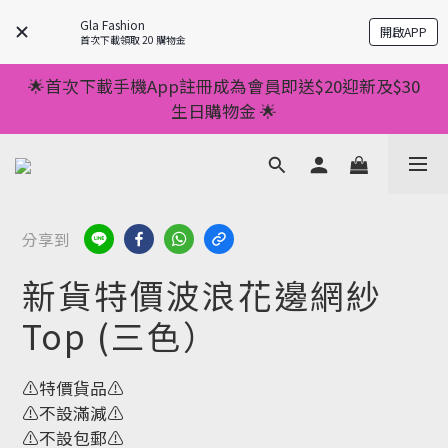
💥正價服裝滿減優惠💥 ✅一件起包順豐 ✅第二件起減
Gla Fashion
開啟APP
$20 ✅第三件減$40    如此類推⬆不設上限
首次下載領取 20 購物金
💥正價服裝滿減優惠💥 ✅一件起包順豐 ✅第二件起減
🌟首次下載手機App註冊成為會員即送$20迎新及$30
$20 ✅第三件減$40    如此類推⬆不設上限
生日購物金 🌟
🌟手機App消費儲積分當購物金用🌟消費1元有1分 🌟
累積滿100分可當1元使用🌟
💥正價服裝滿減優惠💥 ✅一件起包順豐 ✅第二件起減
分享到
$20 ✅第三件減$40    如此類推⬆不設上限
新貨特價波浪花邊網紗
Top (三色）
⚠️特價貨品⚠️
⚠️不設滿減⚠️
⚠️不設包郵⚠️