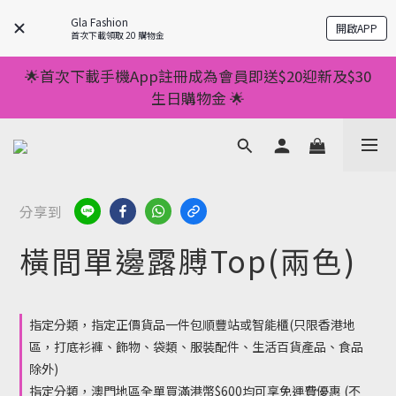
💥正價服裝滿減優惠💥 ✅一件起包順豐 ✅第二件起減
Gla Fashion
開啟APP
$20 ✅第三件減$40    如此類推⬆不設上限
首次下載領取 20 購物金
💥正價服裝滿減優惠💥 ✅一件起包順豐 ✅第二件起減
🌟首次下載手機App註冊成為會員即送$20迎新及$30
$20 ✅第三件減$40    如此類推⬆不設上限
生日購物金 🌟
🌟手機App消費儲積分當購物金用🌟消費1元有1分 🌟
累積滿100分可當1元使用🌟
💥正價服裝滿減優惠💥 ✅一件起包順豐 ✅第二件起減
分享到
$20 ✅第三件減$40    如此類推⬆不設上限
橫間單邊露膊Top(兩色)
指定分類，指定正價貨品一件包順豐站或智能櫃(只限香港地
區，打底衫褲、飾物、袋類、服裝配件、生活百貨產品、食品
除外)
指定分類，澳門地區全單買滿港幣$600均可享免運費優惠 (不