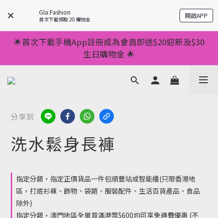
💥正價服裝滿減優惠💥 ✅一件起包順豐 ✅第二件起減
Gla Fashion
開啟APP
$20 ✅第三件減$40    如此類推⬆不設上限
首次下載領取 20 購物金
💥正價服裝滿減優惠💥 ✅一件起包順豐 ✅第二件起減
🌟首次下載手機App註冊成為會員即送$20迎新及$30
$20 ✅第三件減$40    如此類推⬆不設上限
生日購物金 🌟
🌟手機App消費儲積分當購物金用🌟消費1元有1分 🌟
累積滿100分可當1元使用🌟
💥正價服裝滿減優惠💥 ✅一件起包順豐 ✅第二件起減
分享到
$20 ✅第三件減$40    如此類推⬆不設上限
洗水鬆身長褲
指定分類，指定正價貨品一件包順豐站或智能櫃(只限香港地
區，打底衫褲、飾物、袋類、服裝配件、生活百貨產品、食品
除外)
指定分類，澳門地區全單買滿港幣$600均可享免運費優惠 (不