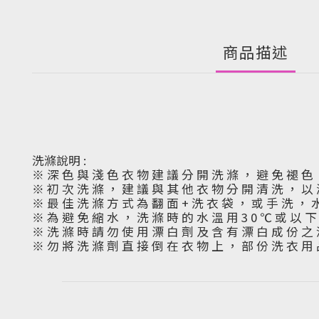
商品描述
洗滌說明 :
※ 深 色 與 淺 色 衣 物 建 議 分 開 洗 滌 ， 避 免 褪 色
※ 初 次 洗 滌 ， 建 議 與 其 他 衣 物 分 開 清 洗 ， 以
※ 最 佳 洗 滌 方 式 為 翻 面 + 洗 衣 袋 ， 或 手 洗 ， 
※ 為 避 免 縮 水 ， 洗 滌 時 的 水 溫 用 3 0 ℃ 或 以 
※ 洗 滌 時 請 勿 使 用 漂 白 劑 及 含 有 漂 白 成 份 之 
※ 勿 將 洗 滌 劑 直 接 倒 在 衣 物 上 ， 部 份 洗 衣 用 