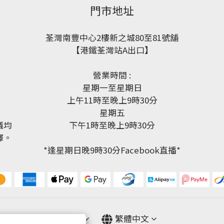
門市地址
荃灣南豐中心2樓新之城80至81號舖
【港鐵荃灣站A出口】
營業時間 :
星期一至星期日
上午11時至晚上9時30分
星期五
議均
下午1時至晚上9時30分
釋。
*逢星期日晚9時30分Facebook直播*
$
HKD
繁體中文