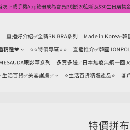
惠💥 ✅一件起包順豐 ✅第二件起減$20 ✅第三件減$40   
首次下載手機App註冊成為會員即送$20迎新及$30生日購物金 
pp消費儲積分當購物金用🌟消費1元有1分 🌟累積滿100分可當
惠💥 ✅一件起包順豐 ✅第二件起減$20 ✅第三件減$40   
品
直播好介紹✅全新SN BRA系列
Made in Kore
直播精選❤
⭐⭐特價專區⭐⭐
直播推介✅韓國 IONPOL
ESAUDA眼影筆系列
多買多送✅️日本無痕無鋼一圈Jell
Life 生活百貨✅美容護膚✅
⭐生活百貨精選產品⭐
客
特價拼布針