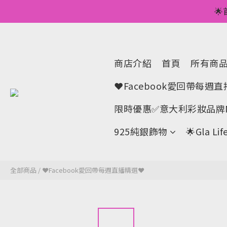
💥正價服裝滿減優

🌟手機A
💥正價服裝滿減優
商店介紹
首頁
所有商
❤Facebook愛回帶每週
限時優惠✅意大利彩妝品牌M
925純銀飾物
🌟Gla 
全部商品
/
❤Facebook愛回帶每週直播精選❤