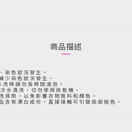
商品描述
 、 染 色 狀 況 發 生 。
 減 少 染 色 狀 況 發 生 。
水 洗 時 請 勿 長 時 間 浸 泡 。
下 冷 水 清 洗 ， 切 勿 使 用 烘 乾 機 。
洗 滌 劑 ， 以 免 影 響 衣 物 質 料 和 顏 色 。
品 含 有 漂 白 成 份 ， 直 接 接 觸 可 引 致 局 部 脫 色 。