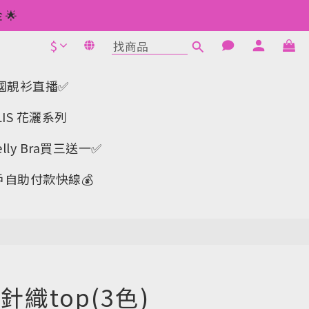
 如此類推⬆不設上限
🌟
$
1元使用🌟
立即購買
 如此類推⬆不設上限
a-韓國靚衫直播✅
IS 花灑系列
y Bra買三送一✅️
戶自助付款快線💰
織top(3色)