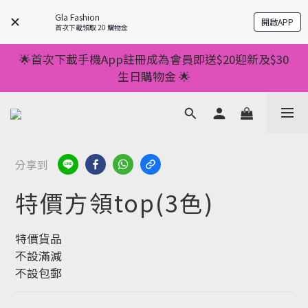
💥正價服裝滿減優惠💥 ✅一件起包順豐 ✅第二件起減
Gla Fashion
開啟APP
$20 ✅第三件減$40    如此類推⬆不設上限
首次下載領取 20 購物金
💥正價服裝滿減優惠💥 ✅一件起包順豐 ✅第二件起減
🌟首次下載手機App註冊成為會員即送$20迎新及$30
$20 ✅第三件減$40    如此類推⬆不設上限
生日購物金 🌟
🌟手機App消費儲積分當購物金用🌟消費1元有1分 🌟
累積滿100分可當1元使用🌟
💥正價服裝滿減優惠💥 ✅一件起包順豐 ✅第二件起減
分享到
$20 ✅第三件減$40    如此類推⬆不設上限
特價方領top(3色)
特價貨品
不設滿減
不設包郵