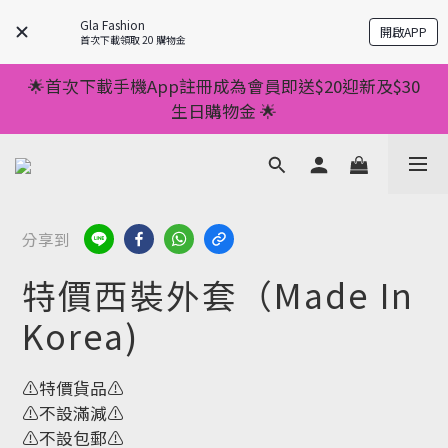
💥正價服裝滿減優惠💥 ✅一件起包順豐 ✅第二件起減
Gla Fashion
開啟APP
$20 ✅第三件減$40    如此類推⬆不設上限
首次下載領取 20 購物金
💥正價服裝滿減優惠💥 ✅一件起包順豐 ✅第二件起減
🌟首次下載手機App註冊成為會員即送$20迎新及$30
$20 ✅第三件減$40    如此類推⬆不設上限
生日購物金 🌟
🌟手機App消費儲積分當購物金用🌟消費1元有1分 🌟
累積滿100分可當1元使用🌟
💥正價服裝滿減優惠💥 ✅一件起包順豐 ✅第二件起減
分享到
$20 ✅第三件減$40    如此類推⬆不設上限
特價西裝外套（Made In
Korea)
⚠️特價貨品⚠️
⚠️不設滿減⚠️
⚠️不設包郵⚠️