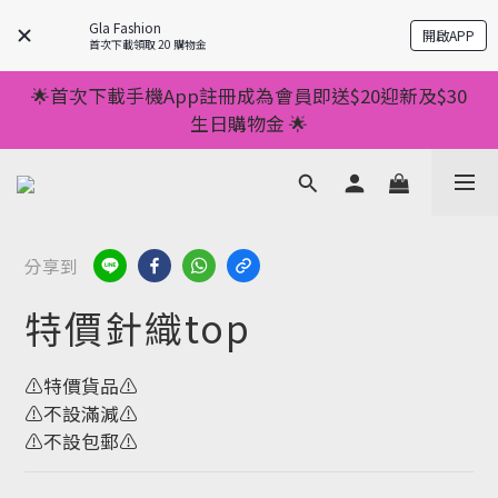
💥正價服裝滿減優惠💥 ✅一件起包順豐 ✅第二件起減
Gla Fashion
開啟APP
$20 ✅第三件減$40    如此類推⬆不設上限
首次下載領取 20 購物金
💥正價服裝滿減優惠💥 ✅一件起包順豐 ✅第二件起減
🌟首次下載手機App註冊成為會員即送$20迎新及$30
$20 ✅第三件減$40    如此類推⬆不設上限
生日購物金 🌟
🌟手機App消費儲積分當購物金用🌟消費1元有1分 🌟
累積滿100分可當1元使用🌟
💥正價服裝滿減優惠💥 ✅一件起包順豐 ✅第二件起減
分享到
$20 ✅第三件減$40    如此類推⬆不設上限
特價針織top
⚠️特價貨品⚠️
⚠️不設滿減⚠️
⚠️不設包郵⚠️