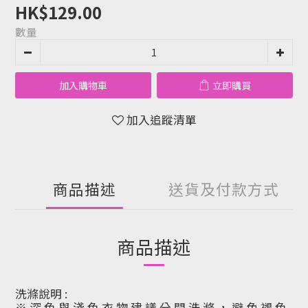
HK$129.00
數量
加入購物車
立即購買
加入追蹤清單
商品描述
送貨及付款方式
商品描述
洗滌說明 :
※ 深 色 與 淺 色 衣 物 建 議 分 開 洗 滌 ， 避 免 褪 色