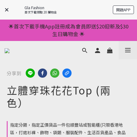
💥正價服裝滿減優惠💥 ✅一件起包順豐 ✅第二件起減
Gla Fashion
開啟APP
$20 ✅第三件減$40    如此類推⬆不設上限
首次下載領取 20 購物金
💥正價服裝滿減優惠💥 ✅一件起包順豐 ✅第二件起減
🌟首次下載手機App註冊成為會員即送$20迎新及$30
$20 ✅第三件減$40    如此類推⬆不設上限
生日購物金 🌟
🌟手機App消費儲積分當購物金用🌟消費1元有1分 🌟
累積滿100分可當1元使用🌟
💥正價服裝滿減優惠💥 ✅一件起包順豐 ✅第二件起減
分享到
$20 ✅第三件減$40    如此類推⬆不設上限
立體穿珠花花Top (兩
色）
指定分類，指定正價貨品一件包順豐站或智能櫃(只限香港地
區，打底衫褲、飾物、袋類、服裝配件、生活百貨產品、食品