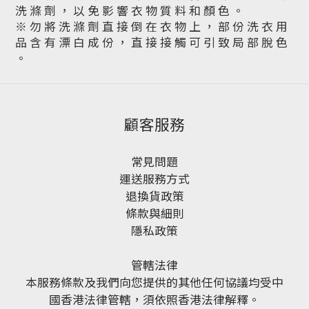
洗 滌 劑 ， 以 免 影 響 衣 物 質 料 和 顏 色 。
※ 勿 將 洗 滌 劑 直 接 倒 在 衣 物 上 ， 部 份 洗 衣 用
品 含 有 漂 白 成 份 ， 直 接 接 觸 可 引 致 局 部 脫 色
。
顧客服務
常見問題
運送服務方式
退換貨政策
條款與細則
隱私政策
管轄法律
本服務條款及我們向您提供的其他任何協議均受中
國香港法律管轄，須依照香港法律解釋。