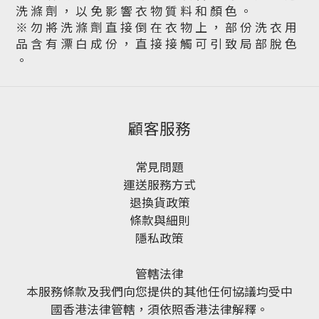
洗 滌 劑 ， 以 免 影 響 衣 物 質 料 和 顏 色 。
※ 勿 將 洗 滌 劑 直 接 倒 在 衣 物 上 ， 部 份 洗 衣 用
品 含 有 漂 白 成 份 ， 直 接 接 觸 可 引 致 局 部 脫 色
。
顧客服務
常見問題
運送服務方式
退換貨政策
條款與細則
隱私政策
管轄法律
本服務條款及我們向您提供的其他任何協議均受中
國香港法律管轄，須依照香港法律解釋。