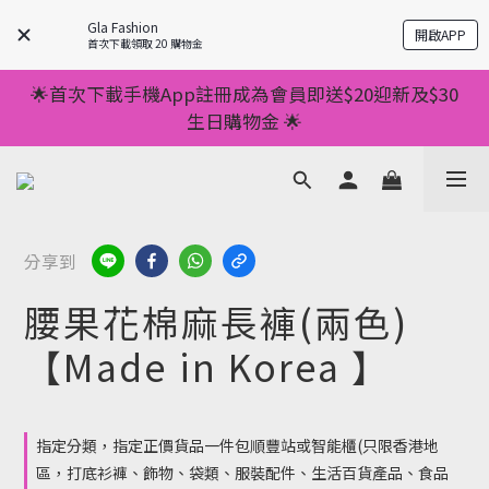
💥正價服裝滿減優惠💥 ✅一件起包順豐 ✅第二件起減
Gla Fashion
開啟APP
$20 ✅第三件減$40    如此類推⬆不設上限
首次下載領取 20 購物金
💥正價服裝滿減優惠💥 ✅一件起包順豐 ✅第二件起減
🌟首次下載手機App註冊成為會員即送$20迎新及$30
$20 ✅第三件減$40    如此類推⬆不設上限
生日購物金 🌟
🌟手機App消費儲積分當購物金用🌟消費1元有1分 🌟
累積滿100分可當1元使用🌟
💥正價服裝滿減優惠💥 ✅一件起包順豐 ✅第二件起減
分享到
$20 ✅第三件減$40    如此類推⬆不設上限
腰果花棉麻長褲(兩色)
【Made in Korea 】
指定分類，指定正價貨品一件包順豐站或智能櫃(只限香港地
區，打底衫褲、飾物、袋類、服裝配件、生活百貨產品、食品