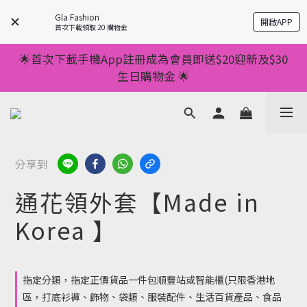
💥正價服裝滿減優惠💥 ✅一件起包順豐 ✅第二件起減
Gla Fashion
開啟APP
$20 ✅第三件減$40    如此類推⬆不設上限
首次下載領取 20 購物金
💥正價服裝滿減優惠💥 ✅一件起包順豐 ✅第二件起減
🌟首次下載手機App註冊成為會員即送$20迎新及$30
$20 ✅第三件減$40    如此類推⬆不設上限
生日購物金 🌟
🌟手機App消費儲積分當購物金用🌟消費1元有1分 🌟
累積滿100分可當1元使用🌟
💥正價服裝滿減優惠💥 ✅一件起包順豐 ✅第二件起減
分享到
$20 ✅第三件減$40    如此類推⬆不設上限
通花領外套【Made in
Korea 】
指定分類，指定正價貨品一件包順豐站或智能櫃(只限香港地
區，打底衫褲、飾物、袋類、服裝配件、生活百貨產品、食品