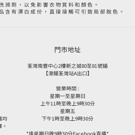
洗 滌 劑 ， 以 免 影 響 衣 物 質 料 和 顏 色 。
品 含 有 漂 白 成 份 ， 直 接 接 觸 可 引 致 局 部 脫 色 。
門市地址
荃灣南豐中心2樓新之城80至81號舖
【港鐵荃灣站A出口】
營業時間 :
星期一至星期日
上午11時至晚上9時30分
星期五
議均
下午1時至晚上9時30分
釋。
*逢星期日晚9時30分Facebook直播*