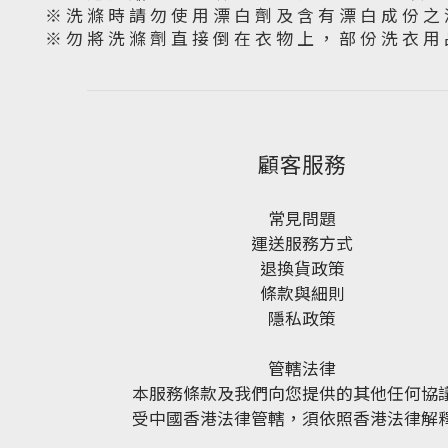
※ 洗 滌 時 請 勿 使 用 漂 白 劑 及 含 有 漂 白 成 份 之 
※ 勿 將 洗 滌 劑 直 接 倒 在 衣 物 上 ， 部 份 洗 衣 用 
顧客服務
常見問題
運送服務方式
退換貨政策
條款與細則
隱私政策
管轄法律
本服務條款及我們向您提供的其他任何協
受中國香港法律管轄，須依照香港法律解