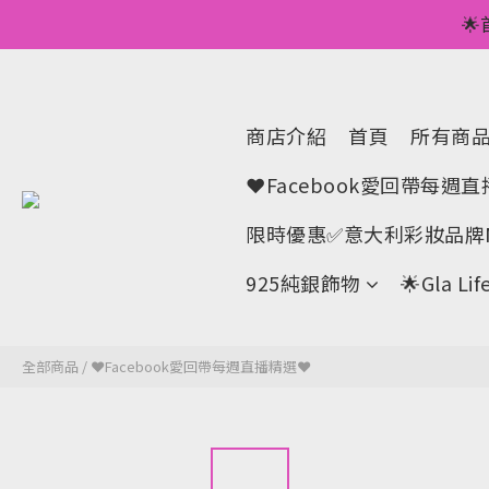
💥正價服裝滿減優

🌟手機A
💥正價服裝滿減優
商店介紹
首頁
所有商
❤Facebook愛回帶每週
限時優惠✅意大利彩妝品牌M
925純銀飾物
🌟Gla 
全部商品
/
❤Facebook愛回帶每週直播精選❤