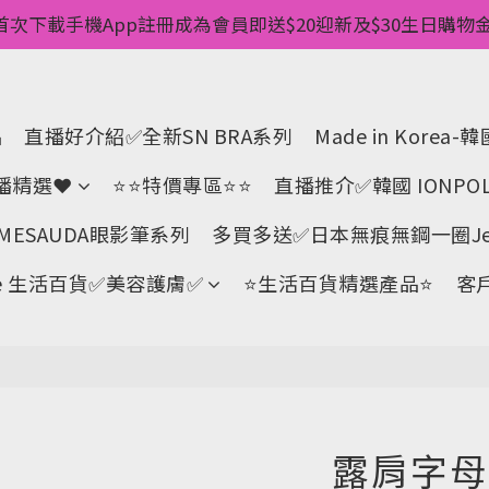
惠💥 ✅一件起包順豐 ✅第二件起減$20 ✅第三件減$40   
首次下載手機App註冊成為會員即送$20迎新及$30生日購物金 
pp消費儲積分當購物金用🌟消費1元有1分 🌟累積滿100分可當
惠💥 ✅一件起包順豐 ✅第二件起減$20 ✅第三件減$40   
品
直播好介紹✅全新SN BRA系列
Made in Kore
直播精選❤
⭐⭐特價專區⭐⭐
直播推介✅韓國 IONPOL
ESAUDA眼影筆系列
多買多送✅️日本無痕無鋼一圈Jell
Life 生活百貨✅美容護膚✅
⭐生活百貨精選產品⭐
客
露肩字母T