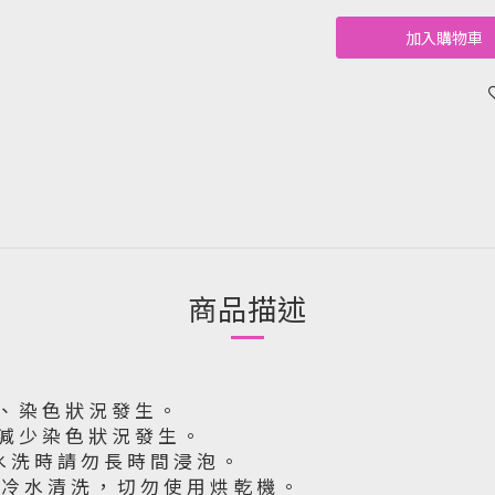
加入購物車
商品描述
 、 染 色 狀 況 發 生 。
 減 少 染 色 狀 況 發 生 。
水 洗 時 請 勿 長 時 間 浸 泡 。
下 冷 水 清 洗 ， 切 勿 使 用 烘 乾 機 。