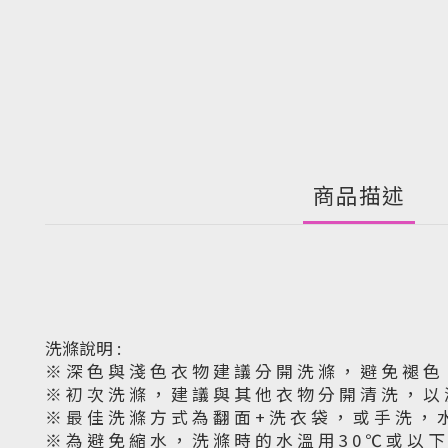
商品描述
洗滌說明 :
※ 深 色 與 淺 色 衣 物 建 議 分 開 洗 滌 ， 避 免 褪 色
※ 初 次 洗 滌 ， 建 議 與 其 他 衣 物 分 開 清 洗 ， 以
※ 最 佳 洗 滌 方 式 為 翻 面 + 洗 衣 袋 ， 或 手 洗 ， 
※ 為 避 免 縮 水 ， 洗 滌 時 的 水 溫 用 3 0 ℃ 或 以 