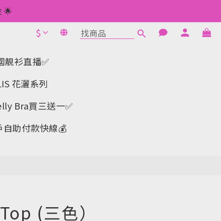
 如此類推⬆不設上限
🌟
$
1元使用🌟
立即購買
 如此類推⬆不設上限
a-韓國靚衫直播✅
IS 花灑系列
y Bra買三送一✅️
戶自助付款快線💰
op (三色）