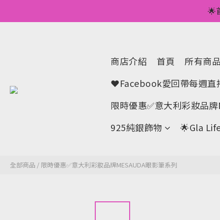
💥正價服裝滿減優

🌟手機A
💥正價服裝滿減優
商店介紹
首頁
所有商
❤Facebook愛回帶每週
限時優惠✅意大利彩妝品牌M
925純銀飾物
🌟Gla 
全部商品
/
限時優惠✅意大利彩妝品牌MESAUDA眼影筆系列