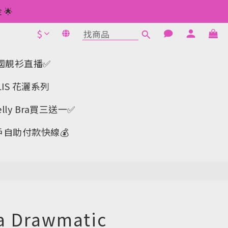
 如此類推⬆不設上限
🌟
$
1元使用🌟
立即購買
 如此類推⬆不設上限
a-韓國靚衫直播✅
IS 花灑系列
y Bra買三送一✅️
戶自助付款快線💰
a Drawmatic