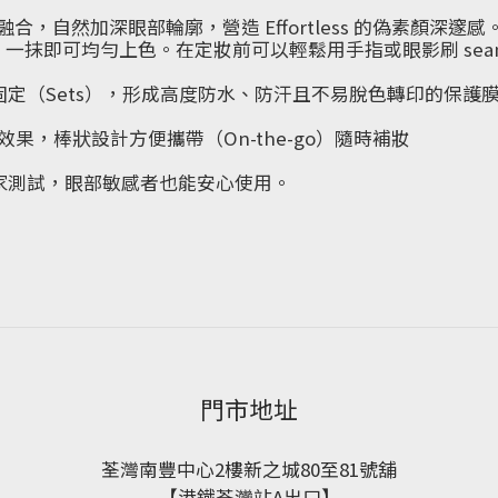
完美融合，自然加深眼部輪廓，營造 Effortless 的偽素顏深邃感
抹即可均勻上色。在定妝前可以輕鬆用手指或眼影刷 seam
燥後會迅速固定（Sets），形成高度防水、防汗且不易脫色轉印
容效果，棒狀設計方便攜帶（On-the-go）隨時補妝
專家測試，眼部敏感者也能安心使用。
門市地址
荃灣南豐中心2樓新之城80至81號舖
【港鐵荃灣站A出口】