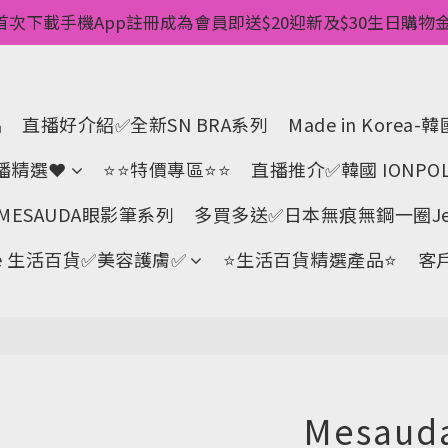
惠💥 ✅一件起包順豐 ✅第二件起減$20 ✅第三件減$40   
首次下載手機App註冊成為會員即送$20迎新及$30生日購物金 
pp消費儲積分當購物金用🌟消費1元有1分 🌟累積滿100分可當
惠💥 ✅一件起包順豐 ✅第二件起減$20 ✅第三件減$40   
品
直播好介紹✅全新SN BRA系列
Made in Kore
直播精選❤
⭐⭐特價專區⭐⭐
直播推介✅韓國 IONPOL
ESAUDA眼影筆系列
多買多送✅️日本無痕無鋼一圈Jell
Life 生活百貨✅美容護膚✅
⭐生活百貨精選產品⭐
客
Mesaud