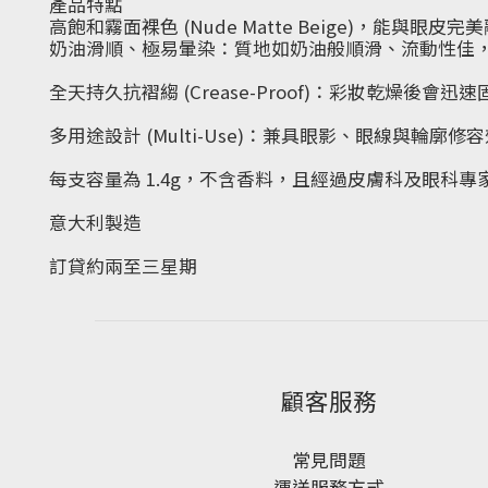
產品特點
高飽和霧面裸色 (Nude Matte Beige)，能與眼皮
奶油滑順、極易暈染：質地如奶油般順滑、流動性佳，一
全天持久抗褶縐 (Crease-Proof)：彩妝乾
多用途設計 (Multi-Use)：兼具眼影、眼線與輪廓修
每支容量為 1.4g，不含香料，且經過皮膚科及眼科
意大利製造
訂貸約兩至三星期
顧客服務
常見問題
運送服務方式