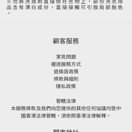
※ 勿 將 洗 滌 劑 直 接 倒 在 衣 物 上 ， 部 份 洗 衣 用
品 含 有 漂 白 成 份 ， 直 接 接 觸 可 引 致 局 部 脫 色
。
顧客服務
常見問題
運送服務方式
退換貨政策
條款與細則
隱私政策
管轄法律
本服務條款及我們向您提供的其他任何協議均受中
國香港法律管轄，須依照香港法律解釋。
門市地址