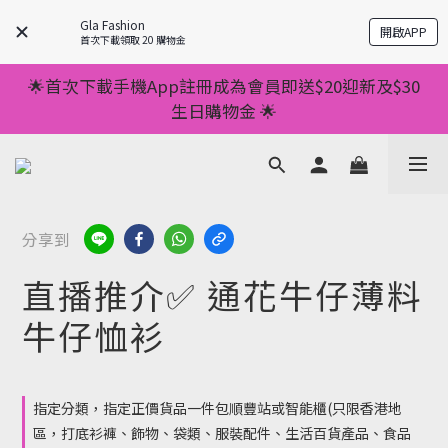
💥正價服裝滿減優惠💥 ✅一件起包順豐 ✅第二件起減
Gla Fashion
開啟APP
$20 ✅第三件減$40    如此類推⬆不設上限
首次下載領取 20 購物金
💥正價服裝滿減優惠💥 ✅一件起包順豐 ✅第二件起減
🌟首次下載手機App註冊成為會員即送$20迎新及$30
$20 ✅第三件減$40    如此類推⬆不設上限
生日購物金 🌟
🌟手機App消費儲積分當購物金用🌟消費1元有1分 🌟
累積滿100分可當1元使用🌟
💥正價服裝滿減優惠💥 ✅一件起包順豐 ✅第二件起減
分享到
$20 ✅第三件減$40    如此類推⬆不設上限
直播推介✅️ 通花牛仔薄料
牛仔恤衫
指定分類，指定正價貨品一件包順豐站或智能櫃(只限香港地
區，打底衫褲、飾物、袋類、服裝配件、生活百貨產品、食品