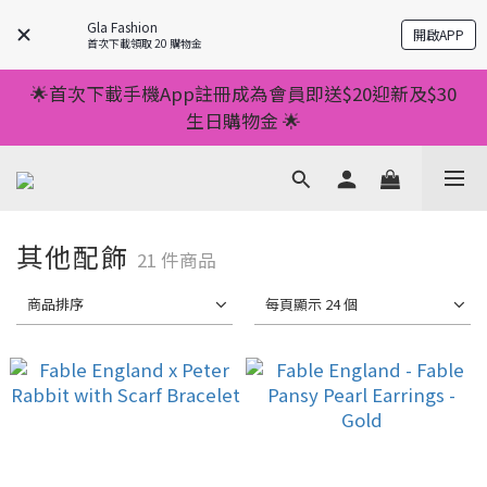
💥正價服裝滿減優惠💥 ✅一件起包順豐 ✅第二件起減
Gla Fashion
開啟APP
$20 ✅第三件減$40    如此類推⬆不設上限
首次下載領取 20 購物金
💥正價服裝滿減優惠💥 ✅一件起包順豐 ✅第二件起減
🌟首次下載手機App註冊成為會員即送$20迎新及$30
$20 ✅第三件減$40    如此類推⬆不設上限
生日購物金 🌟
🌟手機App消費儲積分當購物金用🌟消費1元有1分 🌟
累積滿100分可當1元使用🌟
💥正價服裝滿減優惠💥 ✅一件起包順豐 ✅第二件起減
其他配飾
21 件商品
$20 ✅第三件減$40    如此類推⬆不設上限
商品排序
每頁顯示 24 個