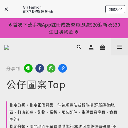
💥正價服裝滿減優惠💥 ✅一件起包順豐 ✅第二件起減
Gla Fashion
開啟APP
$20 ✅第三件減$40    如此類推⬆不設上限
首次下載領取 20 購物金
💥正價服裝滿減優惠💥 ✅一件起包順豐 ✅第二件起減
🌟首次下載手機App註冊成為會員即送$20迎新及$30
$20 ✅第三件減$40    如此類推⬆不設上限
生日購物金 🌟
🌟手機App消費儲積分當購物金用🌟消費1元有1分 🌟
累積滿100分可當1元使用🌟
💥正價服裝滿減優惠💥 ✅一件起包順豐 ✅第二件起減
分享到
$20 ✅第三件減$40    如此類推⬆不設上限
公仔圖案Top
指定分類，指定正價貨品一件包順豐站或智能櫃(只限香港地
區，打底衫褲、飾物、袋類、服裝配件、生活百貨產品、食品
除外)
指定分類，澳門地區全單買滿港幣$600均可享免運費優惠 (不