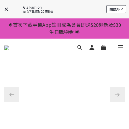
💥正價服裝滿減優惠💥 ✅一件起包順豐 ✅第二件起減
Gla Fashion
開啟APP
$20 ✅第三件減$40    如此類推⬆不設上限
首次下載領取 20 購物金
💥正價服裝滿減優惠💥 ✅一件起包順豐 ✅第二件起減
🌟首次下載手機App註冊成為會員即送$20迎新及$30
$20 ✅第三件減$40    如此類推⬆不設上限
生日購物金 🌟
🌟手機App消費儲積分當購物金用🌟消費1元有1分 🌟
累積滿100分可當1元使用🌟
💥正價服裝滿減優惠💥 ✅一件起包順豐 ✅第二件起減
$20 ✅第三件減$40    如此類推⬆不設上限