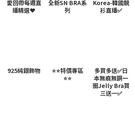
愛回帶每週直
全新SN BRA系
Korea-韓國靚
播精選❤
列
衫直播✅
925純銀飾物
⭐⭐特價專區
多買多送✅️日
⭐⭐
本無痕無鋼一
圈Jelly Bra買
三送一✅️