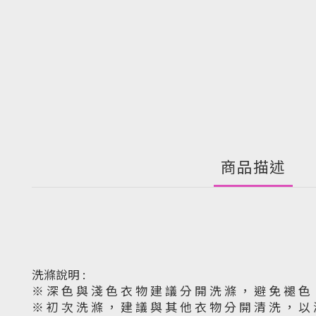
商品描述
洗滌說明 :
※ 深 色 與 淺 色 衣 物 建 議 分 開 洗 滌 ， 避 免 褪 色
※ 初 次 洗 滌 ， 建 議 與 其 他 衣 物 分 開 清 洗 ， 以