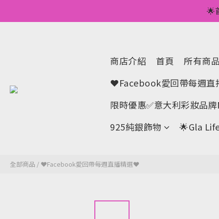
💥正價服裝滿減優

🌟手機A
💥正價服裝滿減優
商店介紹
首頁
所有商
❤Facebook愛回帶每週
限時優惠✅意大利彩妝品牌M
925純銀飾物
🌟Gla 
全部商品
/
❤Facebook愛回帶每週直播精選❤