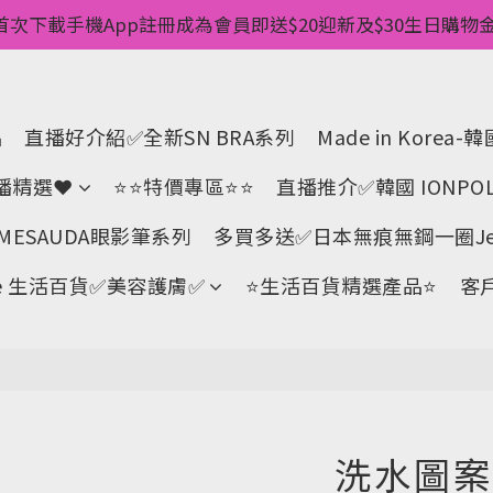
惠💥 ✅一件起包順豐 ✅第二件起減$20 ✅第三件減$40   
首次下載手機App註冊成為會員即送$20迎新及$30生日購物金 
pp消費儲積分當購物金用🌟消費1元有1分 🌟累積滿100分可當
惠💥 ✅一件起包順豐 ✅第二件起減$20 ✅第三件減$40   
品
直播好介紹✅全新SN BRA系列
Made in Kore
直播精選❤
⭐⭐特價專區⭐⭐
直播推介✅韓國 IONPOL
ESAUDA眼影筆系列
多買多送✅️日本無痕無鋼一圈Jell
Life 生活百貨✅美容護膚✅
⭐生活百貨精選產品⭐
客
洗水圖案穿