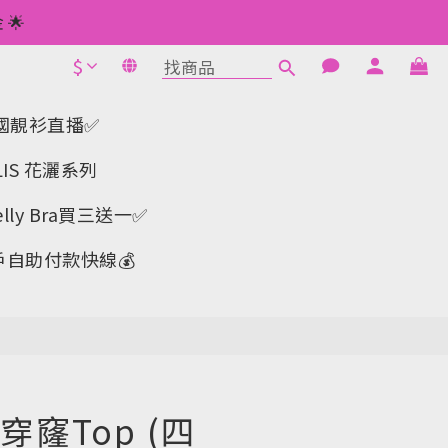
 如此類推⬆不設上限
🌟
$
1元使用🌟
立即購買
 如此類推⬆不設上限
a-韓國靚衫直播✅
IS 花灑系列
y Bra買三送一✅️
戶自助付款快線💰
窿Top (四