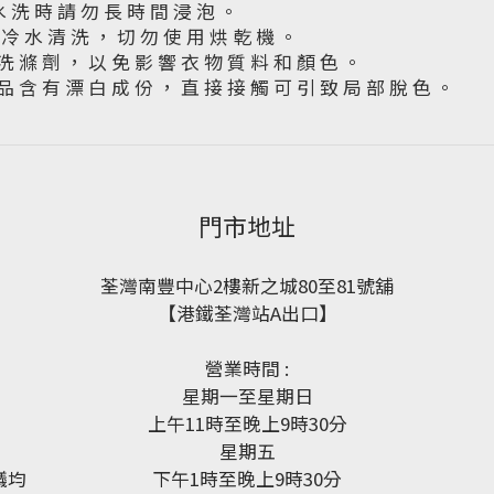
水 洗 時 請 勿 長 時 間 浸 泡 。
下 冷 水 清 洗 ， 切 勿 使 用 烘 乾 機 。
洗 滌 劑 ， 以 免 影 響 衣 物 質 料 和 顏 色 。
品 含 有 漂 白 成 份 ， 直 接 接 觸 可 引 致 局 部 脫 色 。
門市地址
荃灣南豐中心2樓新之城80至81號舖
【港鐵荃灣站A出口】
營業時間 :
星期一至星期日
上午11時至晚上9時30分
星期五
議均
下午1時至晚上9時30分