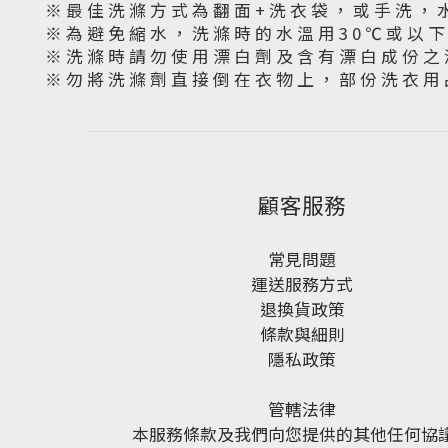
※ 最 佳 洗 滌 方 式 為 翻 面 + 洗 衣 袋 ， 或 手 洗 ， 
※ 為 避 免 縮 水 ， 洗 滌 時 的 水 溫 用 3 0 ℃ 或 以 
※ 洗 滌 時 請 勿 使 用 漂 白 劑 及 含 有 漂 白 成 份 之 
※ 勿 將 洗 滌 劑 直 接 倒 在 衣 物 上 ， 部 份 洗 衣 用 
顧客服務
常見問題
運送服務方式
退換貨政策
條款與細則
隱私政策
管轄法律
本服務條款及我們向您提供的其他任何協