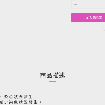
加入購物車
商品描述
 、 染 色 狀 況 發 生 。
 減 少 染 色 狀 況 發 生 。