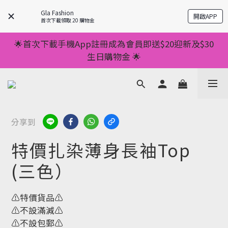
💥正價服裝滿減優惠💥 ✅一件起包順豐 ✅第二件起減
Gla Fashion
開啟APP
$20 ✅第三件減$40    如此類推⬆不設上限
首次下載領取 20 購物金
💥正價服裝滿減優惠💥 ✅一件起包順豐 ✅第二件起減
🌟首次下載手機App註冊成為會員即送$20迎新及$30
$20 ✅第三件減$40    如此類推⬆不設上限
生日購物金 🌟
🌟手機App消費儲積分當購物金用🌟消費1元有1分 🌟
累積滿100分可當1元使用🌟
💥正價服裝滿減優惠💥 ✅一件起包順豐 ✅第二件起減
分享到
$20 ✅第三件減$40    如此類推⬆不設上限
特價扎染薄身長袖Top
(三色）
⚠️特價貨品⚠️
⚠️不設滿減⚠️
⚠️不設包郵⚠️