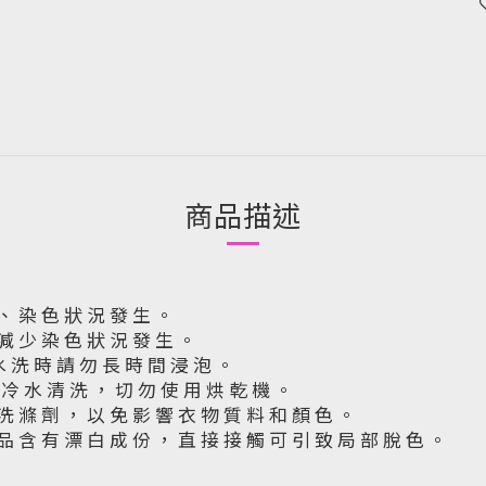
商品描述
 、 染 色 狀 況 發 生 。
 減 少 染 色 狀 況 發 生 。
水 洗 時 請 勿 長 時 間 浸 泡 。
下 冷 水 清 洗 ， 切 勿 使 用 烘 乾 機 。
洗 滌 劑 ， 以 免 影 響 衣 物 質 料 和 顏 色 。
品 含 有 漂 白 成 份 ， 直 接 接 觸 可 引 致 局 部 脫 色 。