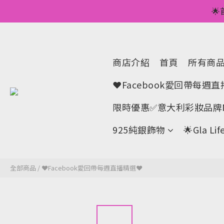
💥正價服裝滿減優

🌟手機A
💥正價服裝滿減優
商店介紹
首頁
所有商
❤Facebook愛回帶每週
限時優惠✅意大利彩妝品牌M
925純銀飾物
🌟Gla 
全部商品
/
❤Facebook愛回帶每週直播精選❤