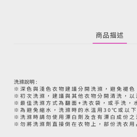
商品描述
洗滌說明 :
※ 深 色 與 淺 色 衣 物 建 議 分 開 洗 滌 ， 避 免 褪 色
※ 初 次 洗 滌 ， 建 議 與 其 他 衣 物 分 開 清 洗 ， 以
※ 最 佳 洗 滌 方 式 為 翻 面 + 洗 衣 袋 ， 或 手 洗 ， 
※ 為 避 免 縮 水 ， 洗 滌 時 的 水 溫 用 3 0 ℃ 或 以 
※ 洗 滌 時 請 勿 使 用 漂 白 劑 及 含 有 漂 白 成 份 之 
※ 勿 將 洗 滌 劑 直 接 倒 在 衣 物 上 ， 部 份 洗 衣 用 