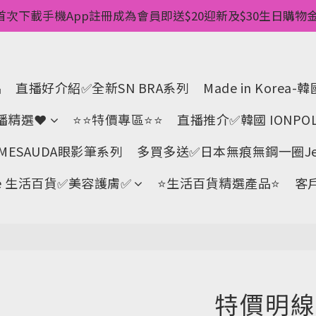
惠💥 ✅一件起包順豐 ✅第二件起減$20 ✅第三件減$40   
首次下載手機App註冊成為會員即送$20迎新及$30生日購物金 
pp消費儲積分當購物金用🌟消費1元有1分 🌟累積滿100分可當
惠💥 ✅一件起包順豐 ✅第二件起減$20 ✅第三件減$40   
品
直播好介紹✅全新SN BRA系列
Made in Kore
直播精選❤
⭐⭐特價專區⭐⭐
直播推介✅韓國 IONPOL
ESAUDA眼影筆系列
多買多送✅️日本無痕無鋼一圈Jell
Life 生活百貨✅美容護膚✅
⭐生活百貨精選產品⭐
客
特價明線