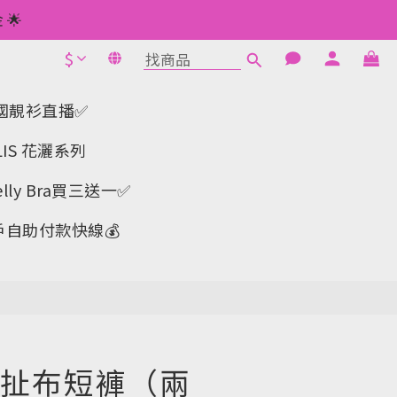
 如此類推⬆不設上限
🌟
$
1元使用🌟
立即購買
 如此類推⬆不設上限
a-韓國靚衫直播✅
IS 花灑系列
y Bra買三送一✅️
戶自助付款快線💰
扯布短褲（兩