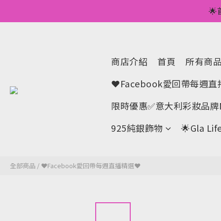
💥正價服裝滿減優

🌟手機A
💥正價服裝滿減優
商店介紹
首頁
所有商
❤Facebook愛回帶每週
限時優惠✅意大利彩妝品牌M
925純銀飾物
🌟Gla 
全部商品
/
❤Facebook愛回帶每週直播精選❤