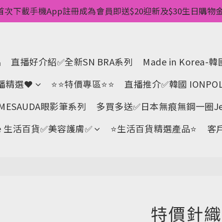
惠💥 ✅一件起包順豐 ✅第二件起減$20 ✅第三件減$40   
首次下載手機App註冊成為會員即送$20迎新及$30生日購物金 
pp消費儲積分當購物金用🌟消費1元有1分 🌟累積滿100分可當
惠💥 ✅一件起包順豐 ✅第二件起減$20 ✅第三件減$40   
品
直播好介紹✅全新SN BRA系列
Made in Kore
直播精選❤
⭐⭐特價專區⭐⭐
直播推介✅韓國 IONPOL
ESAUDA眼影筆系列
多買多送✅️日本無痕無鋼一圈Jell
Life 生活百貨✅美容護膚✅
⭐生活百貨精選產品⭐
客
特價針織