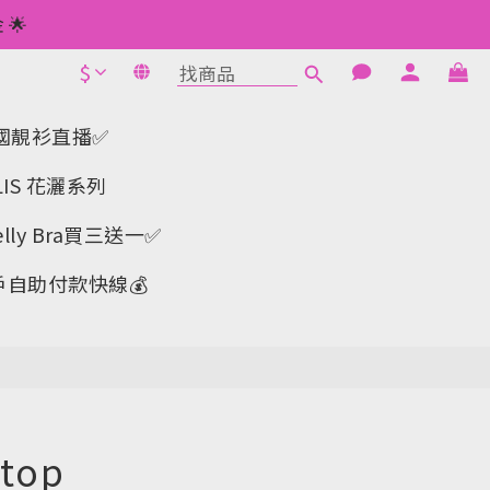
 如此類推⬆不設上限
🌟
$
1元使用🌟
立即購買
 如此類推⬆不設上限
a-韓國靚衫直播✅
IS 花灑系列
y Bra買三送一✅️
戶自助付款快線💰
top