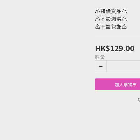
⚠️特價貨品⚠️
⚠️不設滿減⚠️
⚠️不設包郵⚠️
HK$129.00
數量
加入購物車