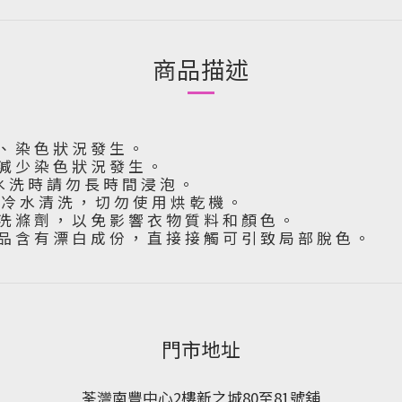
商品描述
 、 染 色 狀 況 發 生 。
 減 少 染 色 狀 況 發 生 。
水 洗 時 請 勿 長 時 間 浸 泡 。
下 冷 水 清 洗 ， 切 勿 使 用 烘 乾 機 。
洗 滌 劑 ， 以 免 影 響 衣 物 質 料 和 顏 色 。
品 含 有 漂 白 成 份 ， 直 接 接 觸 可 引 致 局 部 脫 色 。
門市地址
荃灣南豐中心2樓新之城80至81號舖