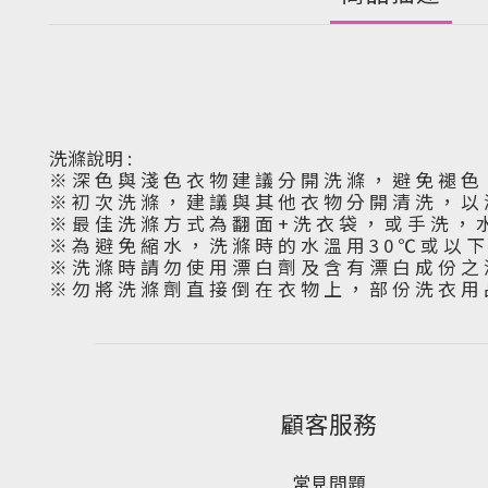
洗滌說明 :
※ 深 色 與 淺 色 衣 物 建 議 分 開 洗 滌 ， 避 免 褪 色
※ 初 次 洗 滌 ， 建 議 與 其 他 衣 物 分 開 清 洗 ， 以
※ 最 佳 洗 滌 方 式 為 翻 面 + 洗 衣 袋 ， 或 手 洗 ， 
※ 為 避 免 縮 水 ， 洗 滌 時 的 水 溫 用 3 0 ℃ 或 以 
※ 洗 滌 時 請 勿 使 用 漂 白 劑 及 含 有 漂 白 成 份 之 
※ 勿 將 洗 滌 劑 直 接 倒 在 衣 物 上 ， 部 份 洗 衣 用 
顧客服務
常見問題