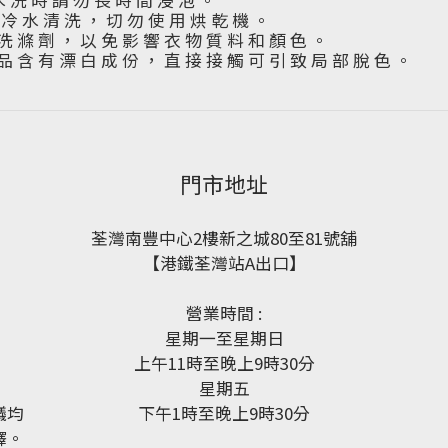
水 洗 時 請 勿 長 時 間 浸 泡 。
下 冷 水 清 洗 ， 切 勿 使 用 烘 乾 機 。
洗 滌 劑 ， 以 免 影 響 衣 物 質 料 和 顏 色 。
品 含 有 漂 白 成 份 ， 直 接 接 觸 可 引 致 局 部 脫 色 。
門市地址
荃灣南豐中心2樓新之城80至81號舖
【港鐵荃灣站A出口】
營業時間 :
星期一至星期日
上午11時至晚上9時30分
星期五
議均
下午1時至晚上9時30分
釋。