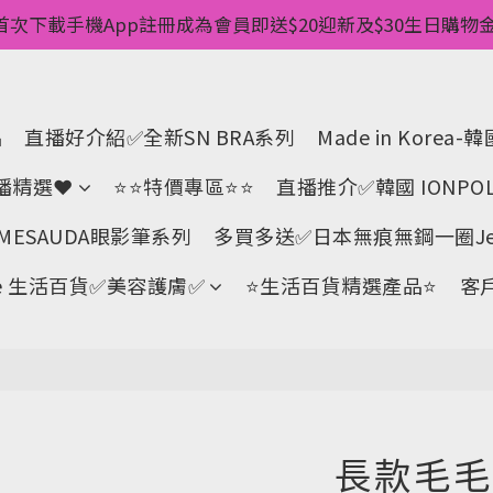
惠💥 ✅一件起包順豐 ✅第二件起減$20 ✅第三件減$40   
首次下載手機App註冊成為會員即送$20迎新及$30生日購物金 
pp消費儲積分當購物金用🌟消費1元有1分 🌟累積滿100分可當
惠💥 ✅一件起包順豐 ✅第二件起減$20 ✅第三件減$40   
品
直播好介紹✅全新SN BRA系列
Made in Kore
直播精選❤
⭐⭐特價專區⭐⭐
直播推介✅韓國 IONPOL
ESAUDA眼影筆系列
多買多送✅️日本無痕無鋼一圈Jell
Life 生活百貨✅美容護膚✅
⭐生活百貨精選產品⭐
客
長款毛毛