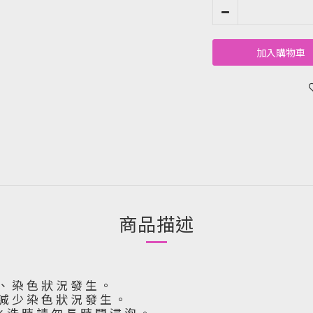
加入購物車
商品描述
 、 染 色 狀 況 發 生 。
 減 少 染 色 狀 況 發 生 。