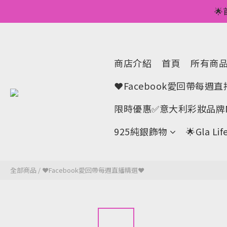
💥正價服裝滿減優

🌟手機A
💥正價服裝滿減優
商店介紹
首頁
所有商
❤Facebook愛回帶每週
限時優惠✅意大利彩妝品牌M
925純銀飾物
🌟Gla 
全部商品
/
❤Facebook愛回帶每週直播精選❤