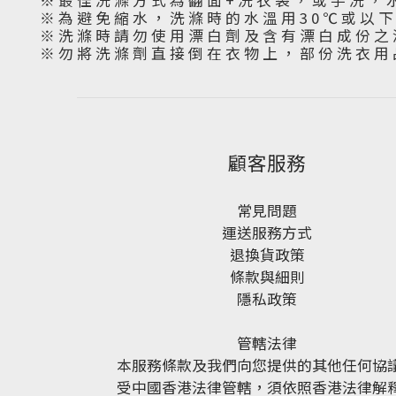
※ 最 佳 洗 滌 方 式 為 翻 面 + 洗 衣 袋 ， 或 手 洗 ， 
※ 為 避 免 縮 水 ， 洗 滌 時 的 水 溫 用 3 0 ℃ 或 以 
※ 洗 滌 時 請 勿 使 用 漂 白 劑 及 含 有 漂 白 成 份 之 
※ 勿 將 洗 滌 劑 直 接 倒 在 衣 物 上 ， 部 份 洗 衣 用 
顧客服務
常見問題
運送服務方式
退換貨政策
條款與細則
隱私政策
管轄法律
本服務條款及我們向您提供的其他任何協
受中國香港法律管轄，須依照香港法律解