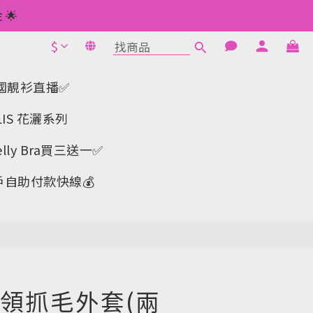
 如此類推⬆不設上限
🌟
$
1元使用🌟
立即購買
 如此類推⬆不設上限
a-韓國靚衫直播✅
IS 花灑系列
y Bra買三送一✅️
戶自助付款快線💰
領抓毛外套(兩