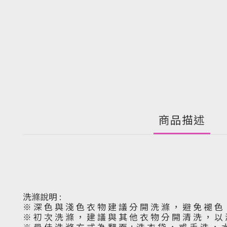
商品描述
洗滌說明 :
※ 深 色 與 淺 色 衣 物 建 議 分 開 洗 滌 ， 避 免 褪 色
※ 初 次 洗 滌 ， 建 議 與 其 他 衣 物 分 開 清 洗 ， 以