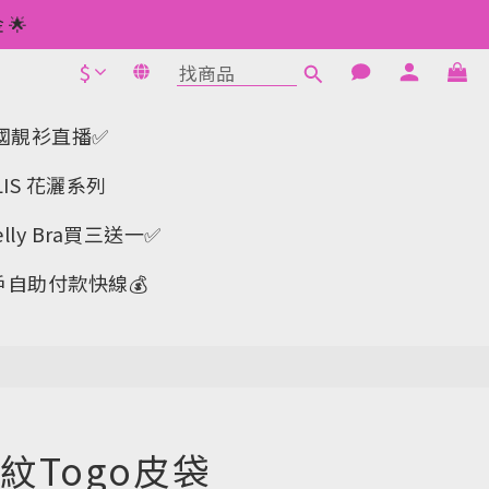
 如此類推⬆不設上限
🌟
$
1元使用🌟
立即購買
 如此類推⬆不設上限
a-韓國靚衫直播✅
IS 花灑系列
y Bra買三送一✅️
戶自助付款快線💰
紋Togo皮袋