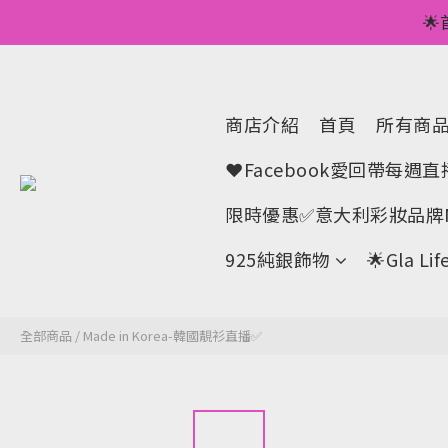
💥正價服裝滿減優

🌟手機A
💥正價服裝滿減優
商店介紹
首頁
所有商
❤Facebook愛回帶每週
限時優惠✅意大利彩妝品牌M
925純銀飾物
🌟Gla 
全部商品
/
Made in Korea-韓國靚衫直播✅