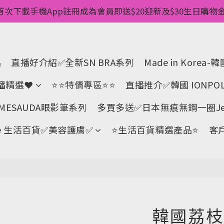
惠💥 ✅一件起包順豐 ✅第二件起減$20 ✅第三件減$40   
首次下載手機App註冊成為會員即送$20迎新及$30生日購物金 
pp消費儲積分當購物金用🌟消費1元有1分 🌟累積滿100分可當
惠💥 ✅一件起包順豐 ✅第二件起減$20 ✅第三件減$40   
品
直播好介紹✅全新SN BRA系列
Made in Kore
直播精選❤
⭐⭐特價專區⭐⭐
直播推介✅韓國 IONPOL
ESAUDA眼影筆系列
多買多送✅️日本無痕無鋼一圈Jell
Life 生活百貨✅美容護膚✅
⭐生活百貨精選產品⭐
客
韓國荔枝