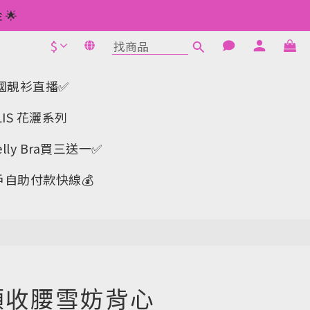
 如此類推⬆不設上限
🌟
$
1元使用🌟
立即購買
 如此類推⬆不設上限
a-韓國靚衫直播✅
IS 花灑系列
y Bra買三送一✅️
戶自助付款快線💰
e 領收腰雪妨背心