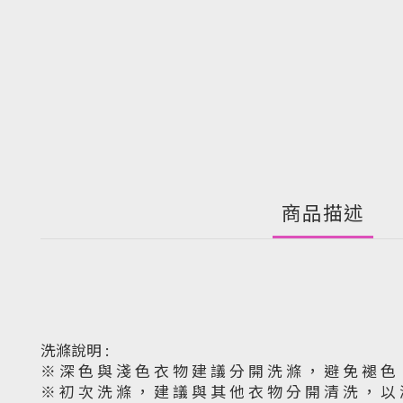
商品描述
洗滌說明 :
※ 深 色 與 淺 色 衣 物 建 議 分 開 洗 滌 ， 避 免 褪 色
※ 初 次 洗 滌 ， 建 議 與 其 他 衣 物 分 開 清 洗 ， 以