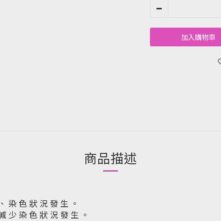
加入購物車
商品描述
 、 染 色 狀 況 發 生 。
 減 少 染 色 狀 況 發 生 。