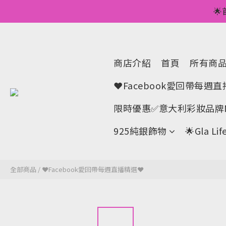
💥正價服裝滿減優

🌟手機A
💥正價服裝滿減優
商店介紹
首頁
所有商
❤Facebook愛回帶每週
限時優惠✅意大利彩妝品牌M
925純銀飾物
🌟Gla 
全部商品
/
❤Facebook愛回帶每週直播精選❤