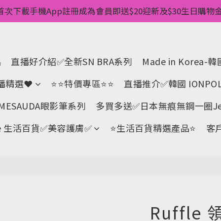
惠💥 ✅一件起包順豐 ✅第二件起減$20 ✅第三件減$40   
首次下載手機App註冊成為會員即送$20迎新及$30生日購物金 
pp消費儲積分當購物金用🌟消費1元有1分 🌟累積滿100分可當
惠💥 ✅一件起包順豐 ✅第二件起減$20 ✅第三件減$40   
品
直播好介紹✅全新SN BRA系列
Made in Kore
直播精選❤
⭐⭐特價專區⭐⭐
直播推介✅韓國 IONPOL
ESAUDA眼影筆系列
多買多送✅️日本無痕無鋼一圈Jell
Life 生活百貨✅美容護膚✅
⭐生活百貨精選產品⭐
客
Ruffl