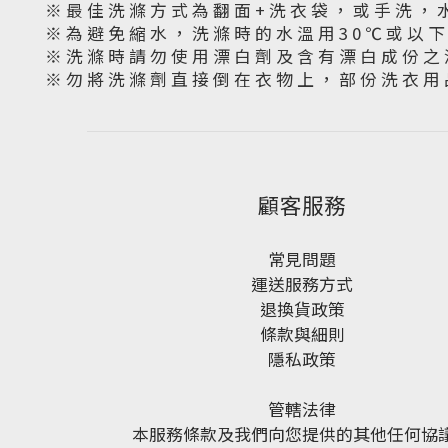
※ 最 佳 洗 滌 方 式 為 翻 面 + 洗 衣 袋 ， 或 手 洗 ， 
※ 為 避 免 縮 水 ， 洗 滌 時 的 水 溫 用 3 0 ℃ 或 以 
※ 洗 滌 時 請 勿 使 用 漂 白 劑 及 含 有 漂 白 成 份 之 
※ 勿 將 洗 滌 劑 直 接 倒 在 衣 物 上 ， 部 份 洗 衣 用 
顧客服務
常見問題
運送服務方式
退換貨政策
條款與細則
隱私政策
管轄法律
本服務條款及我們向您提供的其他任何協