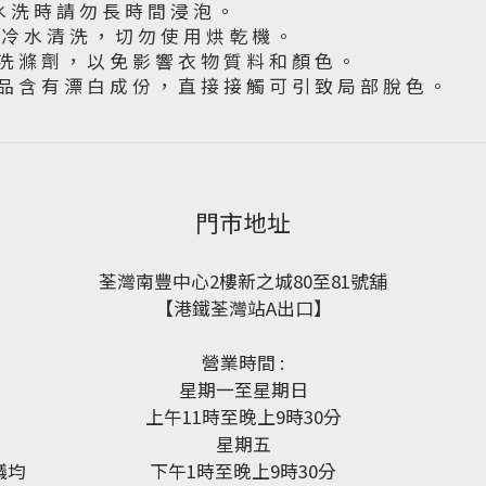
水 洗 時 請 勿 長 時 間 浸 泡 。
下 冷 水 清 洗 ， 切 勿 使 用 烘 乾 機 。
洗 滌 劑 ， 以 免 影 響 衣 物 質 料 和 顏 色 。
品 含 有 漂 白 成 份 ， 直 接 接 觸 可 引 致 局 部 脫 色 。
門市地址
荃灣南豐中心2樓新之城80至81號舖
【港鐵荃灣站A出口】
營業時間 :
星期一至星期日
上午11時至晚上9時30分
星期五
議均
下午1時至晚上9時30分