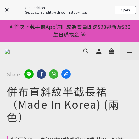
💥正價服裝滿減優惠💥 ✅一件起包順豐 ✅第二件起減
Gla Fashion
Open
$20 ✅第三件減$40    如此類推⬆不設上限
Get 20 store credits with your first download
💥正價服裝滿減優惠💥 ✅一件起包順豐 ✅第二件起減
🌟首次下載手機App註冊成為會員即送$20迎新及$30
$20 ✅第三件減$40    如此類推⬆不設上限
生日購物金 🌟
🌟手機App消費儲積分當購物金用🌟消費1元有1分 🌟
累積滿100分可當1元使用🌟
💥正價服裝滿減優惠💥 ✅一件起包順豐 ✅第二件起減
Share
$20 ✅第三件減$40    如此類推⬆不設上限
併布直斜紋半截長裙
（Made In Korea) (兩
色）