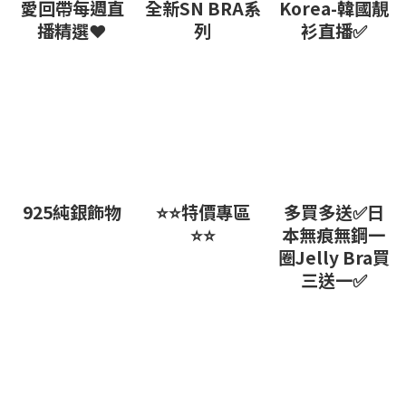
愛回帶每週直
全新SN BRA系
Korea-韓國靚
播精選❤
列
衫直播✅
925純銀飾物
⭐⭐特價專區
多買多送✅️日
⭐⭐
本無痕無鋼一
圈Jelly Bra買
三送一✅️