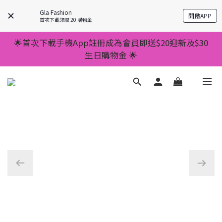
💥正價服裝滿減優惠💥 ✅一件起包順豐 ✅第二件起減
Gla Fashion
開啟APP
$20 ✅第三件減$40    如此類推⬆不設上限
首次下載領取 20 購物金
💥正價服裝滿減優惠💥 ✅一件起包順豐 ✅第二件起減
🌟首次下載手機App註冊成為會員即送$20迎新及$30
$20 ✅第三件減$40    如此類推⬆不設上限
生日購物金 🌟
🌟手機App消費儲積分當購物金用🌟消費1元有1分 🌟
累積滿100分可當1元使用🌟
💥正價服裝滿減優惠💥 ✅一件起包順豐 ✅第二件起減
$20 ✅第三件減$40    如此類推⬆不設上限