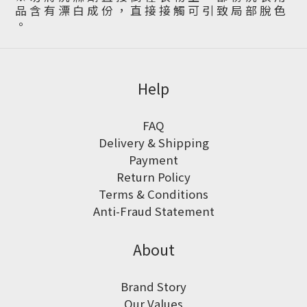
品 含 有 漂 白 成 份 ， 直 接 接 觸 可 引 致 局 部 脫 色
。
Help
FAQ
Delivery & Shipping
Payment
Return Policy
Terms & Conditions
Anti-Fraud Statement
About
Brand Story
Our Values