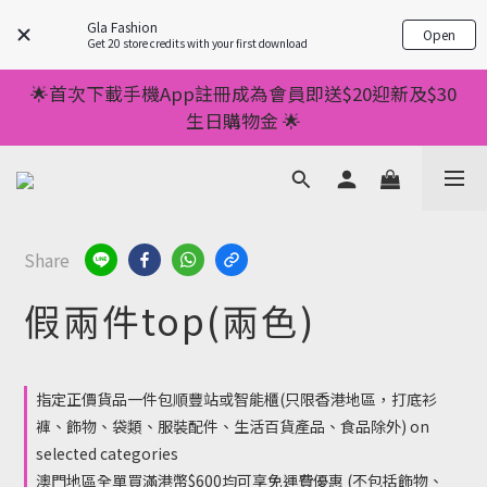
💥正價服裝滿減優惠💥 ✅一件起包順豐 ✅第二件起減
Gla Fashion
Open
$20 ✅第三件減$40    如此類推⬆不設上限
Get 20 store credits with your first download
💥正價服裝滿減優惠💥 ✅一件起包順豐 ✅第二件起減
🌟首次下載手機App註冊成為會員即送$20迎新及$30
$20 ✅第三件減$40    如此類推⬆不設上限
生日購物金 🌟
🌟手機App消費儲積分當購物金用🌟消費1元有1分 🌟
累積滿100分可當1元使用🌟
💥正價服裝滿減優惠💥 ✅一件起包順豐 ✅第二件起減
Share
$20 ✅第三件減$40    如此類推⬆不設上限
假兩件top(兩色)
指定正價貨品一件包順豐站或智能櫃(只限香港地區，打底衫
褲、飾物、袋類、服裝配件、生活百貨產品、食品除外) on
selected categories
澳門地區全單買滿港幣$600均可享免運費優惠 (不包括飾物、