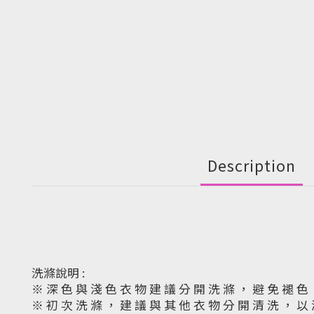
Description
洗滌說明 :
※ 深 色 與 淺 色 衣 物 建 議 分 開 洗 滌 ， 避 免 褪 色
※ 初 次 洗 滌 ， 建 議 與 其 他 衣 物 分 開 清 洗 ， 以