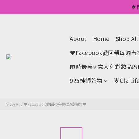
💥正價服裝滿減優

🌟手機A
💥正價服裝滿減優
About
Home
Shop All
❤Facebook愛回帶每週
限時優惠✅意大利彩妝品牌M
925純銀飾物
🌟Gla 
View All
/
❤Facebook愛回帶每週直播精選❤