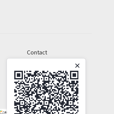
Contact
Phone / XX-XXX-XXX-XXX
Hours / XXXX-XXXX
Mail / XXX@XXXX.COM