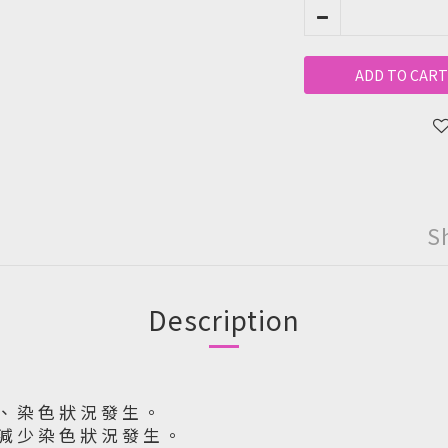
ADD TO CART
S
Description
 、 染 色 狀 況 發 生 。
 減 少 染 色 狀 況 發 生 。