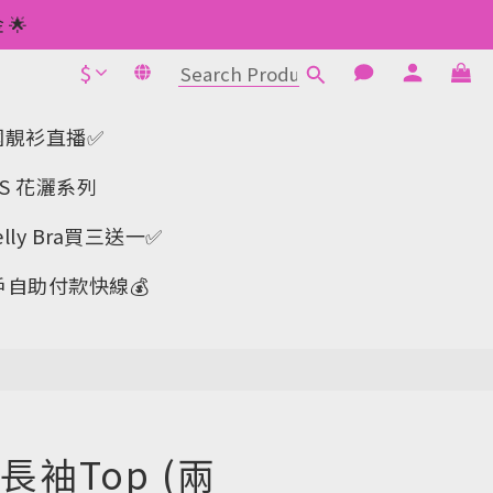
 如此類推⬆不設上限
🌟
$
1元使用🌟
BUY NOW
 如此類推⬆不設上限
-韓國靚衫直播✅
IS 花灑系列
y Bra買三送一✅️
戶自助付款快線💰
袖Top (兩