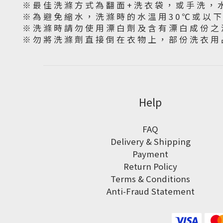
※ 最 佳 洗 滌 方 式 為 翻 面 + 洗 衣 袋 ， 或 手 洗 ， 
※ 為 避 免 縮 水 ， 洗 滌 時 的 水 溫 用 3 0 ℃ 或 以 
※ 洗 滌 時 請 勿 使 用 漂 白 劑 及 含 有 漂 白 成 份 之 
※ 勿 將 洗 滌 劑 直 接 倒 在 衣 物 上 ， 部 份 洗 衣 用 
Help
FAQ
Delivery & Shipping
Payment
Return Policy
Terms & Conditions
Anti-Fraud Statement