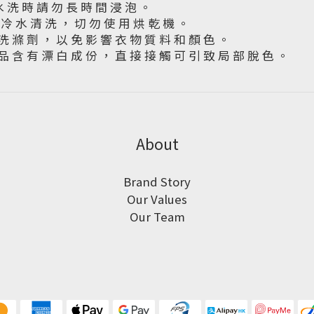
水 洗 時 請 勿 長 時 間 浸 泡 。
下 冷 水 清 洗 ， 切 勿 使 用 烘 乾 機 。
洗 滌 劑 ， 以 免 影 響 衣 物 質 料 和 顏 色 。
品 含 有 漂 白 成 份 ， 直 接 接 觸 可 引 致 局 部 脫 色 。
About
Brand Story
Our Values
Our Team