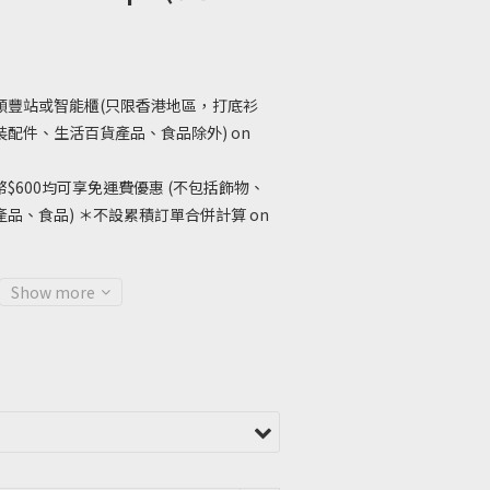
順豐站或智能櫃(只限香港地區，打底衫
配件、生活百貨產品、食品除外) on
$600均可享免運費優惠 (不包括飾物、
品、食品) ＊不設累積訂單合併計算 on
Show more