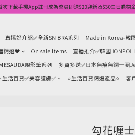
惠💥 ✅一件起包順豐 ✅第二件起減$20 ✅第三件減$40   
首次下載手機App註冊成為會員即送$20迎新及$30生日購物金 
pp消費儲積分當購物金用🌟消費1元有1分 🌟累積滿100分可當
惠💥 ✅一件起包順豐 ✅第二件起減$20 ✅第三件減$40   
直播好介紹✅全新SN BRA系列
Made in Korea
直播精選❤
On sale items
直播推介✅韓國 IONPOL
ESAUDA眼影筆系列
多買多送✅️日本無痕無鋼一圈Jell
Life 生活百貨✅美容護膚✅
⭐生活百貨精選產品⭐
客
勾花喱士長