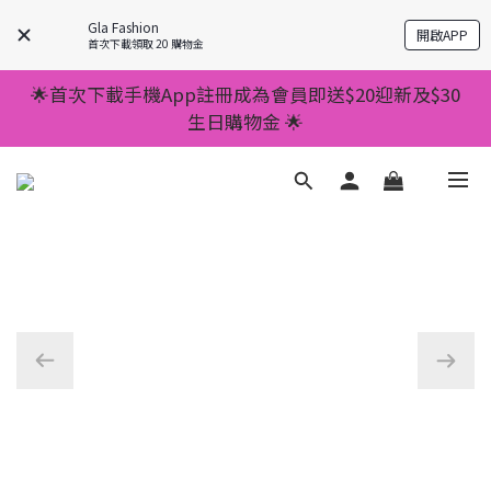
💥正價服裝滿減優惠💥 ✅一件起包順豐 ✅第二件起減
Gla Fashion
開啟APP
$20 ✅第三件減$40    如此類推⬆不設上限
首次下載領取 20 購物金
💥正價服裝滿減優惠💥 ✅一件起包順豐 ✅第二件起減
🌟首次下載手機App註冊成為會員即送$20迎新及$30
$20 ✅第三件減$40    如此類推⬆不設上限
生日購物金 🌟
🌟手機App消費儲積分當購物金用🌟消費1元有1分 🌟
累積滿100分可當1元使用🌟
💥正價服裝滿減優惠💥 ✅一件起包順豐 ✅第二件起減
$20 ✅第三件減$40    如此類推⬆不設上限