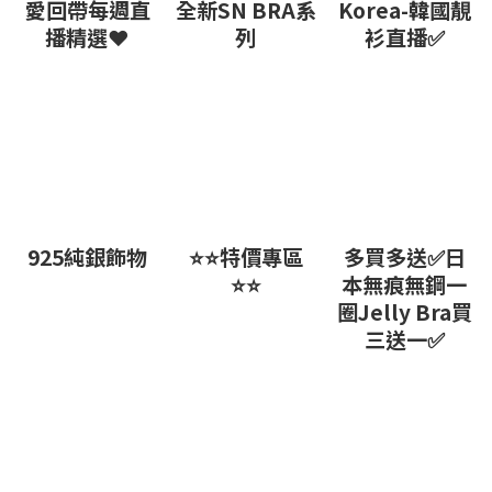
愛回帶每週直
全新SN BRA系
Korea-韓國靚
播精選❤
列
衫直播✅
925純銀飾物
⭐⭐特價專區
多買多送✅️日
⭐⭐
本無痕無鋼一
圈Jelly Bra買
三送一✅️