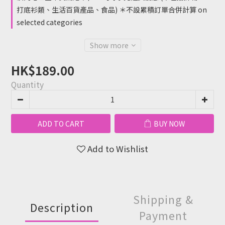
打底衫類、生活百貨產品、食品) ＊不設累積訂單合併計算 on
selected categories
Show more
HK$189.00
Quantity
ADD TO CART
BUY NOW
Add to Wishlist
Shipping &
Description
Payment