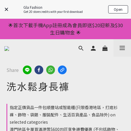
💥正價服裝滿減優惠💥 ✅一件起包順豐 ✅第二件起減
Gla Fashion
Open
$20 ✅第三件減$40    如此類推⬆不設上限
Get 20 store credits with your first download
💥正價服裝滿減優惠💥 ✅一件起包順豐 ✅第二件起減
🌟首次下載手機App註冊成為會員即送$20迎新及$30
$20 ✅第三件減$40    如此類推⬆不設上限
生日購物金 🌟
🌟手機App消費儲積分當購物金用🌟消費1元有1分 🌟
累積滿100分可當1元使用🌟
💥正價服裝滿減優惠💥 ✅一件起包順豐 ✅第二件起減
Share
$20 ✅第三件減$40    如此類推⬆不設上限
洗水鬆身長褲
指定正價貨品一件包順豐站或智能櫃(只限香港地區，打底衫
褲、飾物、袋類、服裝配件、生活百貨產品、食品除外) on
selected categories
澳門地區全單買滿港幣$600均可享免運費優惠 (不包括飾物、