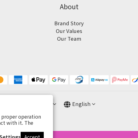
About
Brand Story
Our Values
Our Team
$
HKD
English
s proper operation
ct with it. The
Settings
Accept