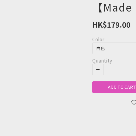
【Made 
HK$179.00
Color
Quantity
ADD TO CART