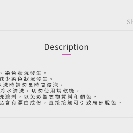
S
Description
 、 染 色 狀 況 發 生 。
 減 少 染 色 狀 況 發 生 。
水 洗 時 請 勿 長 時 間 浸 泡 。
下 冷 水 清 洗 ， 切 勿 使 用 烘 乾 機 。
洗 滌 劑 ， 以 免 影 響 衣 物 質 料 和 顏 色 。
品 含 有 漂 白 成 份 ， 直 接 接 觸 可 引 致 局 部 脫 色 。