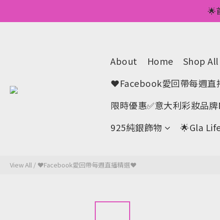
💥正價服裝滿減優

🌟手機A
💥正價服裝滿減優
About
Home
Shop All
❤Facebook愛回帶每週
限時優惠✅意大利彩妝品牌M
925純銀飾物
🌟Gla 
View All
/
❤Facebook愛回帶每週直播精選❤