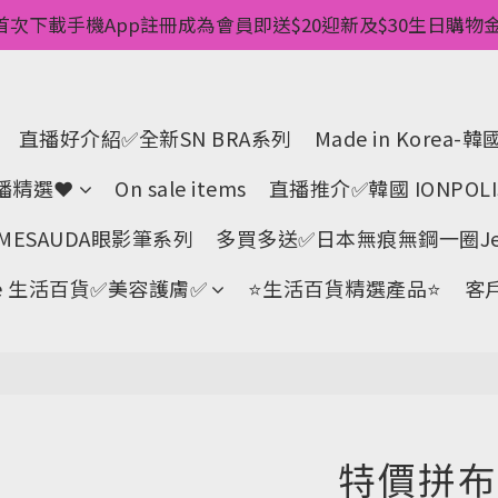
惠💥 ✅一件起包順豐 ✅第二件起減$20 ✅第三件減$40   
首次下載手機App註冊成為會員即送$20迎新及$30生日購物金 
pp消費儲積分當購物金用🌟消費1元有1分 🌟累積滿100分可當
惠💥 ✅一件起包順豐 ✅第二件起減$20 ✅第三件減$40   
直播好介紹✅全新SN BRA系列
Made in Korea
直播精選❤
On sale items
直播推介✅韓國 IONPOL
ESAUDA眼影筆系列
多買多送✅️日本無痕無鋼一圈Jell
Life 生活百貨✅美容護膚✅
⭐生活百貨精選產品⭐
客
特價拼布針