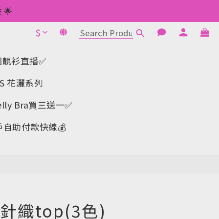
 如此類推⬆不設上限
🌟
$
1元使用🌟
BUY NOW
 如此類推⬆不設上限
-韓國靚衫直播✅
IS 花灑系列
y Bra買三送一✅️
戶自助付款快線💰
織top(3色)