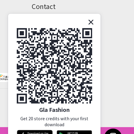
Contact
Phone / XX-XXX-XXX-XXX
Hours / XXXX-XXXX
Mail / XXX@XXXX.COM
Gla Fashion
Get 20 store credits with your first
download