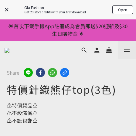
💥正價服裝滿減優惠💥 ✅一件起包順豐 ✅第二件起減
Gla Fashion
Open
$20 ✅第三件減$40    如此類推⬆不設上限
Get 20 store credits with your first download
💥正價服裝滿減優惠💥 ✅一件起包順豐 ✅第二件起減
🌟首次下載手機App註冊成為會員即送$20迎新及$30
$20 ✅第三件減$40    如此類推⬆不設上限
生日購物金 🌟
🌟手機App消費儲積分當購物金用🌟消費1元有1分 🌟
累積滿100分可當1元使用🌟
💥正價服裝滿減優惠💥 ✅一件起包順豐 ✅第二件起減
Share
$20 ✅第三件減$40    如此類推⬆不設上限
特價針織熊仔top(3色)
⚠️特價貨品⚠️
⚠️不設滿減⚠️
⚠️不設包郵⚠️