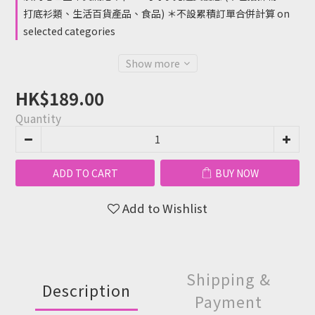
打底衫類、生活百貨產品、食品) ＊不設累積訂單合併計算 on
selected categories
Show more
HK$189.00
Quantity
ADD TO CART
BUY NOW
Add to Wishlist
Shipping &
Description
Payment