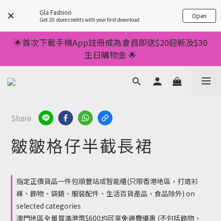
💥正價服裝滿減優惠💥 ✅一件起包順豐 ✅第二件起減
Gla Fashion
Open
$20 ✅第三件減$40    如此類推⬆不設上限
Get 20 store credits with your first download
💥正價服裝滿減優惠💥 ✅一件起包順豐 ✅第二件起減
🌟首次下載手機App註冊成為會員即送$20迎新及$30
$20 ✅第三件減$40    如此類推⬆不設上限
生日購物金 🌟
🌟手機App消費儲積分當購物金用🌟消費1元有1分 🌟
累積滿100分可當1元使用🌟
💥正價服裝滿減優惠💥 ✅一件起包順豐 ✅第二件起減
Share
$20 ✅第三件減$40    如此類推⬆不設上限
皺皺格仔半截長裙
指定正價貨品一件包順豐站或智能櫃(只限香港地區，打底衫
褲、飾物、袋類、服裝配件、生活百貨產品、食品除外) on
selected categories
澳門地區全單買滿港幣$600均可享免運費優惠 (不包括飾物、