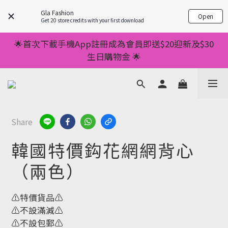
💥正價服裝滿減優惠💥 ✅一件起包順豐 ✅第二件起減
Gla Fashion
Open
$20 ✅第三件減$40    如此類推⬆不設上限
Get 20 store credits with your first download
💥正價服裝滿減優惠💥 ✅一件起包順豐 ✅第二件起減
🌟首次下載手機App註冊成為會員即送$20迎新及$30
$20 ✅第三件減$40    如此類推⬆不設上限
生日購物金 🌟
🌟手機App消費儲積分當購物金用🌟消費1元有1分 🌟
累積滿100分可當1元使用🌟
💥正價服裝滿減優惠💥 ✅一件起包順豐 ✅第二件起減
Share
$20 ✅第三件減$40    如此類推⬆不設上限
韓國特價鈎花網網背心
（兩色）
⚠️特價貨品⚠️
⚠️不設滿減⚠️
⚠️不設包郵⚠️