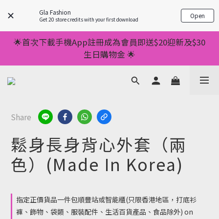
💥正價服裝滿減優惠💥 ✅一件起包順豐 ✅第二件起減
Gla Fashion
Open
$20 ✅第三件減$40    如此類推⬆不設上限
Get 20 store credits with your first download
🌟首次下載手機App註冊成為會員即送$20迎新及$30
💥正價服裝滿減優惠💥 ✅一件起包順豐 ✅第二件起減
生日購物金 🌟
$20 ✅第三件減$40    如此類推⬆不設上限
🌟手機App消費儲積分當購物金用🌟消費1元有1分 🌟
累積滿100分可當1元使用🌟
💥正價服裝滿減優惠💥 ✅一件起包順豐 ✅第二件起減
Share
$20 ✅第三件減$40    如此類推⬆不設上限
鬆身長身背心外套（兩
色）(Made In Korea)
指定正價貨品一件包順豐站或智能櫃(只限香港地區，打底衫
褲、飾物、袋類、服裝配件、生活百貨產品、食品除外) on